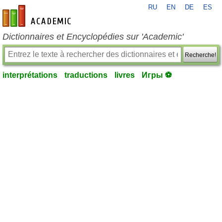
RU
EN
DE
ES
fr-academic.com
Dictionnaires et Encyclopédies sur 'Academic'
Recherche!
interprétations
traductions
livres
Игры ⚽